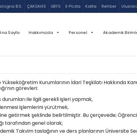
ologna B.S.
ÇAKÜAVİS
UBYS
E-Posta
Kalite
Rehber
Uluslar
Ana Sayfa
Hakkımızda
Personel
Akademik Biriml
 ile Yükseköğretim Kurumlarının İdari Teşkilatı Hakkında 
ğı’nın görevleri:
durumları ile ilgili gerekli işleri yapmak,
zlenmesi işlemlerini yürütmek,
ine getirmek şeklinde belirtilmiştir. Bu çerçevede; Öğrenci
ğı tarafından genel olarak;
mik Takvim taslağının ve ders planlarının Üniversite Sena