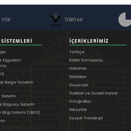
YÖK
TÜBİTAK
 SISTEMLERI
İÇERIKLERIMIZ
aşın
Tarihçe
a Eşgüdüm
Kalite Komisyonu
onu
Haberler
İS
Etkinlikler
nik Belge Yönetim
Duyurular
İhaleler ve Sürekli İlanlar
 Sistemi
Fotoğraflar
rul Başvuru Sistemi
Mezunlar
 Bilgi Sistemi (UBYS)
Sosyal Transkript
em