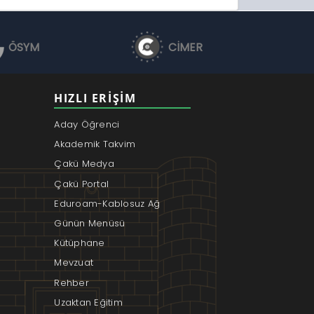
ÖSYM
CİMER
HIZLI ERIŞIM
Aday Öğrenci
Akademik Takvim
Çakü Medya
Çakü Portal
Eduroam-Kablosuz Ağ
Günün Menüsü
Kütüphane
Mevzuat
Rehber
Uzaktan Eğitim