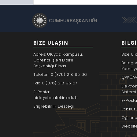
CUMHURBAŞKANLIĞI
BİZE ULAŞIN
BILGI
Adres: Uluyazı Kampüsü,
Bize Ul
Öğrenci İşleri Daire
Bologn
Başkanlığı Binası
Komisy
Telefon: 0 (376) 218 95 66
ÇAKÜAV
Fax: 0 (376) 218 95 67
Elektro
E-Posta:
Sistemi
oidb@karatekin.edu.tr
E-Posta
Erişilebilirlik Desteği
Etik Ku
Öğrenci
Websit