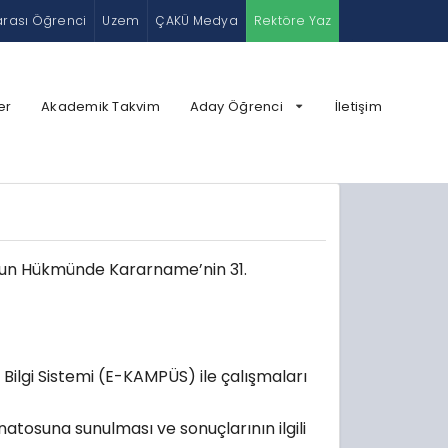
arası Öğrenci
Uzem
ÇAKÜ Medya
Rektöre Yaz
er
Akademik Takvim
Aday Öğrenci
İletişim
Kanun Hükmünde Kararname’nin 31.
 Bilgi Sistemi (E-KAMPÜS) ile çalışmaları
tosuna sunulması ve sonuçlarının ilgili