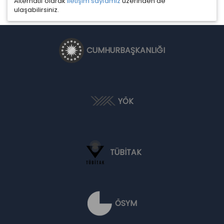
Alternatif olarak
iletişim sayfamız
üzerinden de
ulaşabilirsiniz.
CUMHURBAŞKANLIĞI
YÖK
TÜBİTAK
ÖSYM