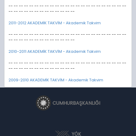
-- -- -- -- -- -- -- -- -- -- -- -- -- -- -- -- -- -- -- -- -- -- --
-- -- -- -- -- -- -- -- -- -- -- -- --
2011-2012 AKADEMİK TAKVİM - Akademik Takvim
-- -- -- -- -- -- -- -- -- -- -- -- -- -- -- -- -- -- -- -- -- -- --
-- -- -- -- -- -- -- -- -- -- -- -- --
2010-2011 AKADEMİK TAKVİM - Akademik Takvim
-- -- -- -- -- -- -- -- -- -- -- -- -- -- -- -- -- -- -- -- -- -- --
-- -- -- -- -- -- -- -- -- -- -- -- --
2009-2010 AKADEMİK TAKVİM - Akademik Takvim
CUMHURBAŞKANLIĞI
YÖK