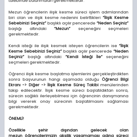
talebinde bulunmaları gerekmektedir.
Mezun öğrencilerin ilişik kesme süreci işlem adımlarından
biri olan ve ilişik kesme nedenini belirttikleri
“İlişik Kesme
Sebebinizi Seçiniz”
başlıklı açılır pencerede
“Neden Seçiniz”
başlığı altındaki
“Mezun”
seçeneğini seçmeleri
gerekmektedir.
Kendi isteği ile ilişik kesmek isteyen öğrencilerin ise
“İlişik
Kesme Sebebinizi Seçiniz”
başlıklı açılır pencerede
“Neden
Seçiniz”
başlığı altındaki
“Kendi İsteği İle”
seçeneğini
seçmeleri gerekmektedir.
Öğrenci ilişik kesme başlatma işlemlerini gerçekleştirdikten
sonra başvurunun hangi aşamada olduğu
Öğrenci Bilgi
Ekranı -> Diğer -> İlişik Kesme Süreç Takibi
menülerinden
takip edilecektir.
İlişik kesme süreci başlatıldıktan sonra,
sürecin sağlıklı ilerleyebilmesi için öğrencinin danışmanına
bilgi vererek onay sürecinin başlatılmasını sağlaması
gerekmektedir.
ÖNEMLİ!
Özellikle şehir dışından gelecek olan
mezun öğrencilerimizin aksilik yaşamaması adına süreci