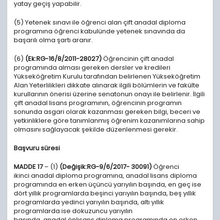
yatay geçiş yapabilir.
(5) Yetenek sınavı ile öğrenci alan çift anadal diploma
programına öğrenci kabulünde yetenek sınavında da
başarılı olma şartı aranır.
(6)
(Ek:RG-16/8/2011-28027)
Öğrencinin çift anadal
programında alması gereken dersler ve kredileri
Yükseköğretim Kurulu tarafından belirlenen Yükseköğretim
Alan Yeterlilikleri dikkate alınarak ilgili bölümlerin ve fakülte
kurullarının önerisi üzerine senatonun onayı ile belirlenir. İlgili
çift anadal lisans programının, öğrencinin programın
sonunda asgari olarak kazanması gereken bilgi, beceri ve
yetkinliklere göre tanımlanmış öğrenim kazanımlarına sahip
olmasını sağlayacak şekilde düzenlenmesi gerekir.
Başvuru süresi
MADDE 17
– (1)
(Değişik:RG-9/6/2017- 30091)
Öğrenci
ikinci anadal diploma programına, anadal lisans diploma
programında en erken üçüncü yarıyılın başında, en geç ise
dört yıllık programlarda beşinci yarıyılın başında, beş yıllık
programlarda yedinci yarıyılın başında, altı yıllık
programlarda ise dokuzuncu yarıyılın
başında, anadal önlisans diploma programında en erken