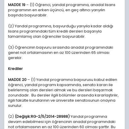
MADDE 19
– (1) Öğrenci, yandal programına, anadal lisans
programının en erken üçüncü, en geç altıncı yarıyılın
başında başvurabilir.
(2) Yandal programına, başvurduğu yarıyıla kadar aldığı
lisans programındaki tüm kredili dersleri başarıyla
tamamlamış olan öğrenciler başvurabilir.
(3) Öğrencinin başvuru sırasında anadal programındaki
genel not ortalamasının en az 100 üzerinden 65 olması
gerekir.
Krediler
MADDE 20
– (1) Yandal programına başvurusu kabul edilen
öğrenci, yandal programı kapsamında, senato kararı ile
belirlenmiş olan dersleri almak ve bu dersleri başarmak
zorundadır. Bu dersler ilgili bölümler arasında kararlaştırılır,
ilgili fakülte kurullarının ve üniversite senatosunun onayına
sunulur.
(2)
(Değişik:RG-2/5/2014-28988)
Yandal programına
devam edebilmesi için öğrencinin anadal programındaki
not ortalamasının en az 100 üzerinden 60 olması şarttır. Bu