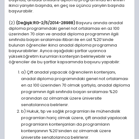
ikinci yarıyılın başında, en geç ise üçüncü yarıyılın başında
başvurabilir.
(2)
(Değişik:RG-2/5/2014-28988)
Başvuru anında anadal
diploma programındaki genel not ortalaması en az 100
üzerinden 70 olan ve anadal diploma programının ilgili
sınıfında başarı sıralaması itibari ile en üst %20’sinde
bulunan öğrenciler ikinci anadal diploma programına
başvurabilirler. Ayrıca aşağıdaki şartlar uyarınca
yükseköğretim kurumları kontenjan belirleyebilir ve
öğrenciler de bu şartlar kapsamında başvuru yapabilir:
a) Çift anadal yapacak öğrencilerin kontenjanı,
anadal diploma programındaki genel not ortalaması
en az 100 üzerinden 70 olmak şartıyla, anadal diploma
programının ilgili sınıfında başarı sıralaması %20
oranından az olmamak üzere üniversite
senatolarınca belirlenir.
b) Hukuk, tıp ve sağlık programları ile mühendislik
programları hariç olmak üzere, çift anadal yapılacak
programların kontenjanları da programların
kontenjanının %20’sinden az olmamak üzere
üniversite senatolarınca belirlenir.