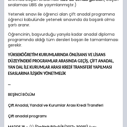
sıralaması UBİS de yayımlanmıştır.)
Yetenek sınavı ile öğrenci alan çift anadal programına
öğrenci kabulünde yetenek sınavında da başarılı olma
şartı aranır.
Öğrencinin, başvurduğu yarıyıla kadar anadal diploma
programında aldığı tüm dersleri başarı ile tamamlaması
gerekir.
YÜKSEKÖĞRETİM KURUMLARINDA ÖNLİSANS VE LİSANS
DÜZEYİNDEKİ PROGRAMLAR ARASINDA GEÇİŞ, ÇİFT ANADAL,
YAN DAL İLE KURUMLAR ARASI KREDİ TRANSFERİ YAPILMASI
ESASLARINA İLİŞKİN YÖNETMELİK
...
BEŞİNCİ BÖLÜM
Çift Anadal, Yandal ve Kurumlar Arası Kredi Transferi
Çift anadal programı
MADDE 16
– (1)
(Değişik:RG-9/6/2017- 30091)
Aynı