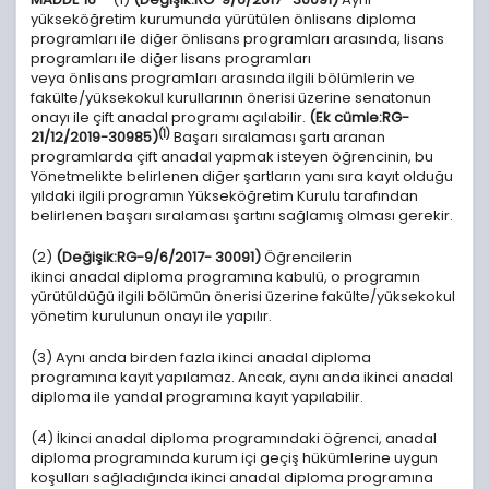
yükseköğretim kurumunda yürütülen önlisans diploma
programları ile diğer önlisans programları arasında, lisans
programları ile diğer lisans programları
veya önlisans programları arasında ilgili bölümlerin ve
fakülte/yüksekokul kurullarının önerisi üzerine senatonun
onayı ile çift anadal programı açılabilir.
(Ek cümle:RG-
(1)
21/12/2019-30985)
Başarı sıralaması şartı aranan
programlarda çift anadal yapmak isteyen öğrencinin, bu
Yönetmelikte belirlenen diğer şartların yanı sıra kayıt olduğu
yıldaki ilgili programın Yükseköğretim Kurulu tarafından
belirlenen başarı sıralaması şartını sağlamış olması gerekir.
(2)
(Değişik:RG-9/6/2017- 30091)
Öğrencilerin
ikinci anadal diploma programına kabulü, o programın
yürütüldüğü ilgili bölümün önerisi üzerine fakülte/yüksekokul
yönetim kurulunun onayı ile yapılır.
(3) Aynı anda birden fazla ikinci anadal diploma
programına kayıt yapılamaz. Ancak, aynı anda ikinci anadal
diploma ile yandal programına kayıt yapılabilir.
(4) İkinci anadal diploma programındaki öğrenci, anadal
diploma programında kurum içi geçiş hükümlerine uygun
koşulları sağladığında ikinci anadal diploma programına