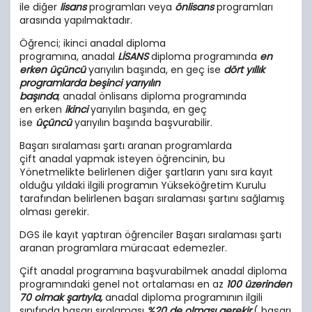
ile diğer
lisans
programları veya
önlisans
programları
arasında yapılmaktadır.
Öğrenci; ikinci anadal diploma
programına, anadal
LİSANS
diploma programında
en
erken üçüncü
yarıyılın başında, en geç ise
dört yıllık
programlarda beşinci yarıyılın
başında
, anadal önlisans diploma programında
en erken
ikinci
yarıyılın başında, en geç
ise
üçüncü
yarıyılın başında başvurabilir.
Başarı sıralaması şartı aranan programlarda
çift anadal yapmak isteyen öğrencinin, bu
Yönetmelikte belirlenen diğer şartların yanı sıra kayıt
olduğu yıldaki ilgili programın Yükseköğretim Kurulu
tarafından belirlenen başarı sıralaması şartını sağlamış
olması gerekir.
DGS ile kayıt yaptıran öğrenciler Başarı sıralaması şartı
aranan programlara müracaat edemezler.
Çift anadal programına başvurabilmek anadal diploma
programındaki genel not ortalaması en az
100 üzerinden
70 olmak şartıyla,
anadal diploma programının ilgili
sınıfında başarı sıralaması
%20 de olması gerekir.
( başarı