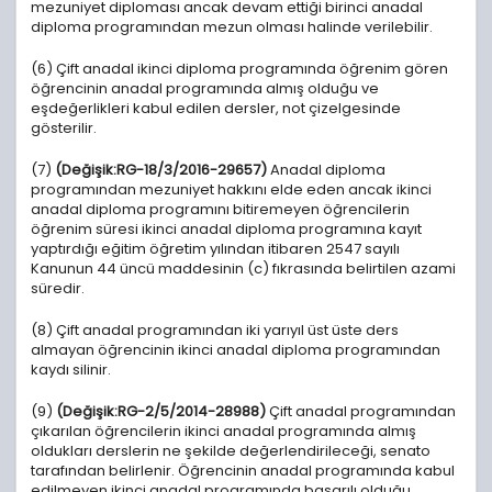
mezuniyet diploması ancak devam ettiği birinci anadal
diploma programından mezun olması halinde verilebilir.
(6) Çift anadal ikinci diploma programında öğrenim gören
öğrencinin anadal programında almış olduğu ve
eşdeğerlikleri kabul edilen dersler, not çizelgesinde
gösterilir.
(7)
(Değişik:RG-18/3/2016-29657)
Anadal diploma
programından mezuniyet hakkını elde eden ancak ikinci
anadal diploma programını bitiremeyen öğrencilerin
öğrenim süresi ikinci anadal diploma programına kayıt
yaptırdığı eğitim öğretim yılından itibaren 2547 sayılı
Kanunun 44 üncü maddesinin (c) fıkrasında belirtilen azami
süredir.
(8) Çift anadal programından iki yarıyıl üst üste ders
almayan öğrencinin ikinci anadal diploma programından
kaydı silinir.
(9)
(Değişik:RG-2/5/2014-28988)
Çift anadal programından
çıkarılan öğrencilerin ikinci anadal programında almış
oldukları derslerin ne şekilde değerlendirileceği, senato
tarafından belirlenir. Öğrencinin anadal programında kabul
edilmeyen ikinci anadal programında başarılı olduğu