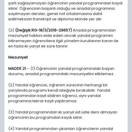
şartı sağlayamayan öğrencinin yandal programından kaydı
silinir. Öğrencinin başarılı olduğu ve anadal programına
sayılmayan dersler, genel not ortalamasına dahil
edilmeksizin transkript ve diploma ekinde yer alır.
(3)
(Değişik:RG-18/3/2016-29657)
Anadal programından
mezuniyet hakkını elde eden ancak yandal programını
bitiremeyen öğrencilere ilgili yönetim kurullarının kararı ile
en fazla iki yarıyıl ek süre tanınır.
Mezuniyet
MADDE 21
– (1) Öğrencinin yandal programındaki başarı
durumu, anadal programındaki mezuniyetini etkilemez.
(2) Yandal öğrencisi, öğrenim sürecinin herhangi bir
yarıyılında programı kendi isteğiyle bırakabilir. Yandal
programından kayıt sildiren öğrenci, aynı yandal
programına tekrar kayıt yaptıramaz.
(3) Yandal programından iki yarıyıl üst üste ders almayan
öğrencinin bu programdan kaydı silinir.
(4) Yandal programından çıkarılan öğrencilerin yandal