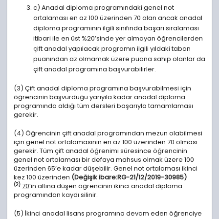
c) Anadal diploma programındaki genel not
ortalaması en az 100 üzerinden 70 olan ancak anadal
diploma programının ilgili sınıfında başarı sıralaması
itibari ile en üst %20’sinde yer almayan öğrencilerden
çift anadal yapılacak programın ilgili yıldaki taban
puanından az olmamak üzere puana sahip olanlar da
çift anadal programına başvurabilirler.
(3) Çift anadal diploma programına başvurabilmesi için
öğrencinin başvurduğu yarıyıla kadar anadal diploma
programında aldığı tüm dersleri başarıyla tamamlaması
gerekir.
(4) Öğrencinin çift anadal programından mezun olabilmesi
için genel not ortalamasının en az 100 üzerinden 70 olması
gerekir. Tüm çift anadal öğrenimi süresince öğrencinin
genel not ortalaması bir defaya mahsus olmak üzere 100
üzerinden 65’e kadar düşebilir. Genel not ortalaması ikinci
kez 100 üzerinden
(Değişik ibare:RG-21/12/2019-30985)
(2)
70
’in altına düşen öğrencinin ikinci anadal diploma
programından kaydı silinir.
(5) İkinci anadal lisans programına devam eden öğrenciye