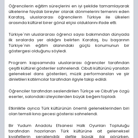
Öğrencilerin eğitim süreçlerini en iyi şekilde tamamlayarak
ülkelerine faydalı bireyler olarak dönmelerini temenni eden
Karataş, uluslararası öğrencilerin Türkiye ile ülkeleri
arasında kültürel birer gönül elçisi olduklarını ifade etti.
Türkiye`nin uluslararası öğrenci sayısı bakımından dünyada
ilk sıralarda yer aldığını belirten Karataş, bu başarının
Türkiye`nin eğitim alanındaki güçlü konumunun bir
göstergesi olduğunu söyledi.
Program kapsamında uluslararası öğrenciler tarafından
çeşitli kültürel gösteriler sahnelendi. Cibuti kültürünü yansıtan
geleneksel dans gösterileri, müzik performansları ve şiir
dinletileri katılımcılar tarafından ilgiyle takip edildi.
Öğrenciler tarafından seslendirilen Türkçe ve Cibuti’ye özgü
eserler, salondaki izleyicilerden büyük beğeni topladı.
Etkinlikte ayrıca Türk kültürünün önemli geleneklerinden biri
olan temsili kına gecesi gösterisi sahnelendi.
Bir Yudum Anadolu Efsanesi Halk Oyunları Topluluğu
tarafından hazırlanan Türk kültürüne ait geleneksel
kıyafetlerin sergilendiği defile büyük ilgi görürken,