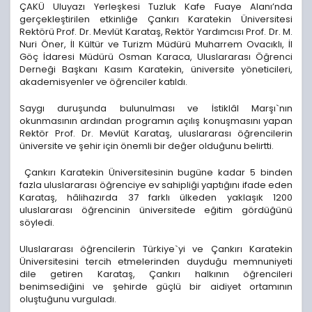
ÇAKÜ Uluyazı Yerleşkesi Tuzluk Kafe Fuaye Alanı’nda
gerçekleştirilen etkinliğe Çankırı Karatekin Üniversitesi
Rektörü Prof. Dr. Mevlüt Karataş, Rektör Yardımcısı Prof. Dr. M.
Nuri Öner, İl Kültür ve Turizm Müdürü Muharrem Ovacıklı, İl
Göç İdaresi Müdürü Osman Karaca, Uluslararası Öğrenci
Derneği Başkanı Kasım Karatekin, üniversite yöneticileri,
akademisyenler ve öğrenciler katıldı.
Saygı duruşunda bulunulması ve İstiklâl Marşı`nın
okunmasının ardından programın açılış konuşmasını yapan
Rektör Prof. Dr. Mevlüt Karataş, uluslararası öğrencilerin
üniversite ve şehir için önemli bir değer olduğunu belirtti.
Çankırı Karatekin Üniversitesinin bugüne kadar 5 binden
fazla uluslararası öğrenciye ev sahipliği yaptığını ifade eden
Karataş, hâlihazırda 37 farklı ülkeden yaklaşık 1200
uluslararası öğrencinin üniversitede eğitim gördüğünü
söyledi.
Uluslararası öğrencilerin Türkiye`yi ve Çankırı Karatekin
Üniversitesini tercih etmelerinden duyduğu memnuniyeti
dile getiren Karataş, Çankırı halkının öğrencileri
benimsediğini ve şehirde güçlü bir aidiyet ortamının
oluştuğunu vurguladı.