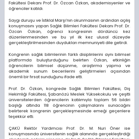
Fakültesi Dekanı Prof. Dr. Özcan Özkan, akademisyenler ve
öğrenciler katıldı.
Saygı duruşu ve İstiklal Marşı’nın okunmasının ardından açılış
konuşmasını yapan Sağlık Bilimleri Fakültesi Dekanı Prof. Dr.
Özcan Özkan, öğrenci kongresinin dördüncü kez
düzenlenmesinden ve bu yıl ilk kez ulusal düzeyde
gerçekleştirilmesinden duydukları memnuniyeti dile getirdi.
Kongrenin sağlık bilimlerinin farklı disiplinlerini aynı bilimsel
platformda buluşturduğunu belirten Özkan, etkinliğin
öğrencilerin bilimsel düşünme, araştırma yapma ve
akademik sunum becerilerini geliştirmeleri açısından
önemli bir fırsat sunduğunu ifade etti.
Prof. Dr. Özkan, kongrede Sağlık Bilimleri Fakültesi, Diş
Hekimliği Fakültesi, Şabanözü Meslek Yüksekokulu ve çeşitli
üniversitelerden öğrencilerin katılımıyla toplam 56 bildiri
başlığı altında 118 öğrencinin çalışmalarını sunacağını
belirterek kongrenin gerçekleşmesinde emeği geçenlere
teşekkür etti.
ÇAKÜ Rektör Yardımcısı Prof. Dr. M. Nuri Öner ise
konuşmasında üniversitenin sağlık alanında gerçekleştirdiği