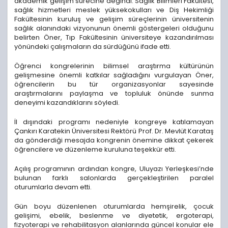
akademik gelişim sürecine değindi. Sağlık Bilimleri Fakültesi,
sağlık hizmetleri meslek yüksekokulları ve Diş Hekimliği
Fakültesinin kuruluş ve gelişim süreçlerinin üniversitenin
sağlık alanındaki vizyonunun önemli göstergeleri olduğunu
belirten Öner, Tıp Fakültesinin üniversiteye kazandırılması
yönündeki çalışmaların da sürdüğünü ifade etti.
Öğrenci kongrelerinin bilimsel araştırma kültürünün
gelişmesine önemli katkılar sağladığını vurgulayan Öner,
öğrencilerin bu tür organizasyonlar sayesinde
araştırmalarını paylaşma ve topluluk önünde sunma
deneyimi kazandıklarını söyledi.
İl dışındaki programı nedeniyle kongreye katılamayan
Çankırı Karatekin Üniversitesi Rektörü Prof. Dr. Mevlüt Karataş
da gönderdiği mesajda kongrenin önemine dikkat çekerek
öğrencilere ve düzenleme kuruluna teşekkür etti.
Açılış programının ardından kongre, Uluyazı Yerleşkesi’nde
bulunan farklı salonlarda gerçekleştirilen paralel
oturumlarla devam etti.
Gün boyu düzenlenen oturumlarda hemşirelik, çocuk
gelişimi, ebelik, beslenme ve diyetetik, ergoterapi,
fizyoterapi ve rehabilitasyon alanlarında güncel konular ele